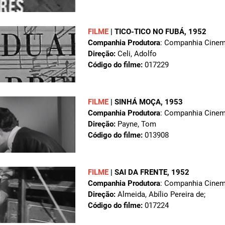
FILME
|
TICO-TICO NO FUBÁ
, 1952
Companhia Produtora
: Companhia Cinema
Direção:
Celi, Adolfo
Código do filme:
017229
FILME
|
SINHÁ MOÇA
, 1953
Companhia Produtora
: Companhia Cinema
Direção:
Payne, Tom
Código do filme:
013908
FILME
|
SAI DA FRENTE
, 1952
Companhia Produtora
: Companhia Cinema
Direção:
Almeida, Abílio Pereira de;
Código do filme:
017224