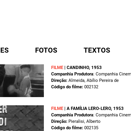
ES
FOTOS
TEXTOS
FILME
|
CANDINHO
, 1953
Companhia Produtora
: Companhia Cinema
A
Direção:
Almeida, Abílio Pereira de
Código do filme:
002132
FILME
|
A FAMÍLIA LERO-LERO
, 1953
Companhia Produtora
: Companhia Cinema
Direção:
Pieralisi, Alberto
Código do filme:
002135