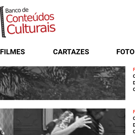
FILMES
CARTAZES
FOTO
FORMULÁRIO DE BUSCA
D
C
D
C