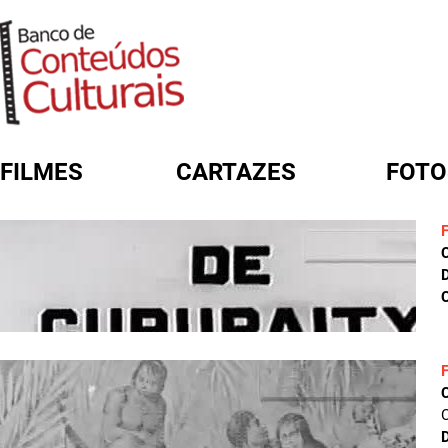
FILMES
CARTAZES
FOTO
FORMULÁRIO DE BUSCA
D
C
D