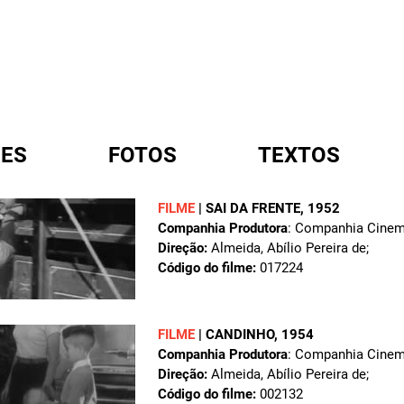
ES
FOTOS
TEXTOS
FILME
|
SAI DA FRENTE
, 1952
Companhia Produtora
: Companhia Cinema
A
Direção:
Almeida, Abílio Pereira de;
Código do filme:
017224
FILME
|
CANDINHO
, 1954
Companhia Produtora
: Companhia Cinema
Direção:
Almeida, Abílio Pereira de;
Código do filme:
002132