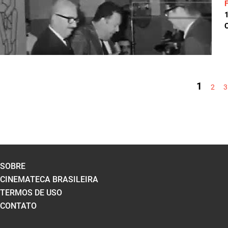
C
PÁGINAS
1
2
3
SOBRE
CINEMATECA BRASILEIRA
TERMOS DE USO
CONTATO