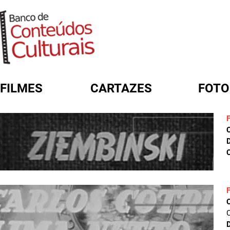
FILMES
CARTAZES
FOTO
FORMULÁRIO DE BUSCA
D
C
C
D