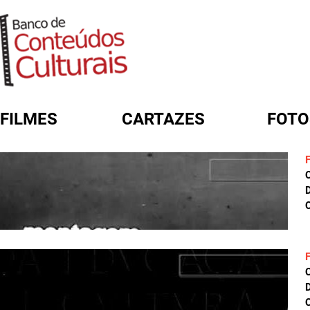
FILMES
CARTAZES
FOTO
FORMULÁRIO DE BUSCA
D
C
D
C