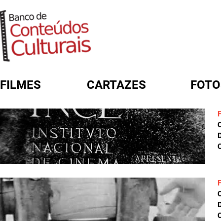
FILMES
CARTAZES
FOTO
FORMULÁRIO DE BUSCA
D
C
D
C