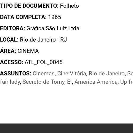
TIPO DE DOCUMENTO:
Folheto
DATA COMPLETA:
1965
EDITORA:
Gráfica São Luiz Ltda.
LOCAL:
Rio de Janeiro - RJ
ÁREA:
CINEMA
ACESSO:
ATL_FOL_0045
ASSUNTOS:
Cinemas
,
Cine Vitória, Rio de Janeiro
,
Se
fair lady
,
Secreto de Tomy, El
,
America America
,
Up f