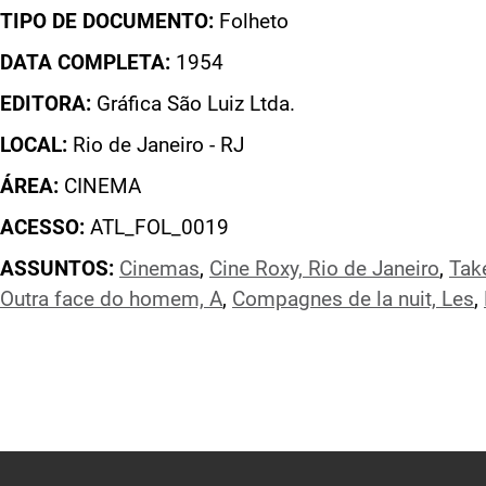
TIPO DE DOCUMENTO:
Folheto
DATA COMPLETA:
1954
EDITORA:
Gráfica São Luiz Ltda.
LOCAL:
Rio de Janeiro - RJ
ÁREA:
CINEMA
ACESSO:
ATL_FOL_0019
ASSUNTOS:
Cinemas
,
Cine Roxy, Rio de Janeiro
,
Tak
Outra face do homem, A
,
Compagnes de la nuit, Les
,