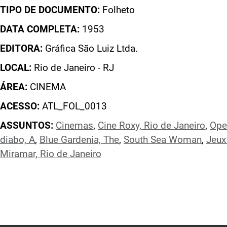
TIPO DE DOCUMENTO:
Folheto
DATA COMPLETA:
1953
EDITORA:
Gráfica São Luiz Ltda.
LOCAL:
Rio de Janeiro - RJ
ÁREA:
CINEMA
ACESSO:
ATL_FOL_0013
ASSUNTOS:
Cinemas
,
Cine Roxy, Rio de Janeiro
,
Ope
diabo, A
,
Blue Gardenia, The
,
South Sea Woman
,
Jeux 
Miramar, Rio de Janeiro