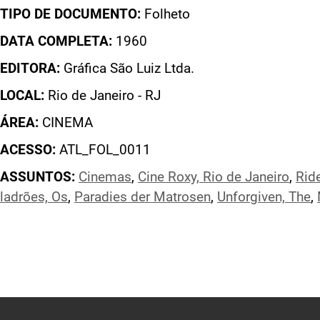
TIPO DE DOCUMENTO:
Folheto
DATA COMPLETA:
1960
EDITORA:
Gráfica São Luiz Ltda.
LOCAL:
Rio de Janeiro - RJ
ÁREA:
CINEMA
ACESSO:
ATL_FOL_0011
ASSUNTOS:
Cinemas
,
Cine Roxy, Rio de Janeiro
,
Rid
ladrões, Os
,
Paradies der Matrosen
,
Unforgiven, The
,