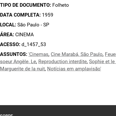
TIPO DE DOCUMENTO:
Folheto
DATA COMPLETA:
1959
LOCAL:
São Paulo - SP
ÁREA:
CINEMA
ACESSO:
d_1457_53
ASSUNTOS:
'Cinemas
,
Cine Marabá, São Paulo
,
Feue
soeur Angèle, Le
,
Reproduction interdite
,
Sophie et le
Marguerite de la nuit
,
Notícias em amplavisão'