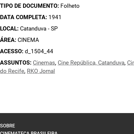
TIPO DE DOCUMENTO:
Folheto
DATA COMPLETA:
1941
LOCAL:
Catanduva - SP
ÁREA:
CINEMA
ACESSO:
d_1504_44
ASSUNTOS:
Cinemas
,
Cine República, Catanduva
,
Ci
do Recife
,
RKO Jornal
SOBRE
CINEMATECA BRASILEIRA