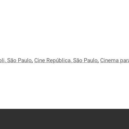
oli, São Paulo
,
Cine República, São Paulo
,
Cinema para