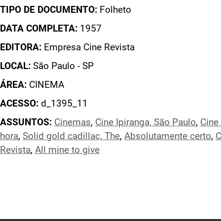
TIPO DE DOCUMENTO:
Folheto
DATA COMPLETA:
1957
EDITORA:
Empresa Cine Revista
LOCAL:
São Paulo - SP
ÁREA:
CINEMA
ACESSO:
d_1395_11
ASSUNTOS:
Cinemas
,
Cine Ipiranga, São Paulo
,
Cine
hora
,
Solid gold cadillac, The
,
Absolutamente certo
,
C
Revista
,
All mine to give