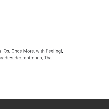
s, Os
,
Once More, with Feeling!
,
radies der matrosen, The
,