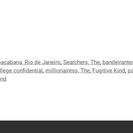
acabana, Rio de Janeiro
,
Searchers, The
,
bandeirante
llege confidential
,
millionairess, The
,
Fugitive Kind
,
pa
end