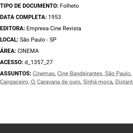
TIPO DE DOCUMENTO:
Folheto
DATA COMPLETA:
1953
EDITORA:
Empresa Cine Revista
LOCAL:
São Paulo - SP
ÁREA:
CINEMA
ACESSO:
d_1357_27
ASSUNTOS:
Cinemas
,
Cine Bandeirantes, São Paulo
,
Cangaceiro, O
,
Caravana de ouro
,
Sinhá moça
,
Distan