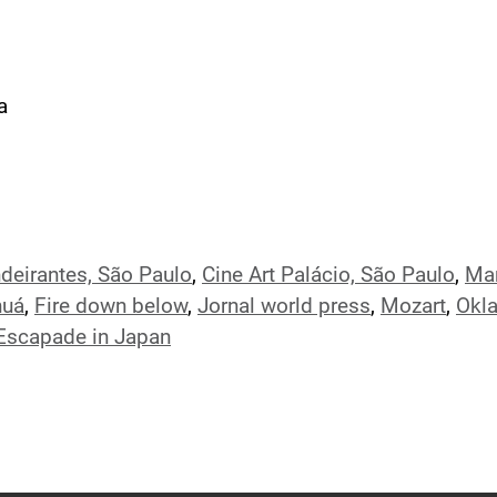
a
deirantes, São Paulo
,
Cine Art Palácio, São Paulo
,
Man
huá
,
Fire down below
,
Jornal world press
,
Mozart
,
Okl
Escapade in Japan