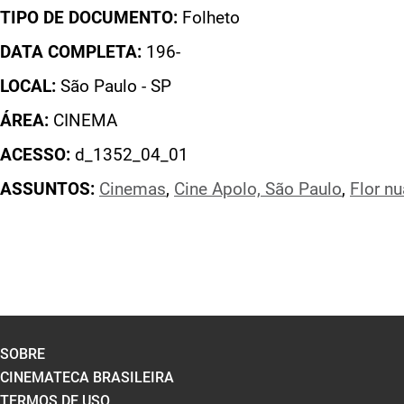
TIPO DE DOCUMENTO:
Folheto
DATA COMPLETA:
196-
LOCAL:
São Paulo - SP
ÁREA:
CINEMA
ACESSO:
d_1352_04_01
ASSUNTOS:
Cinemas
,
Cine Apolo, São Paulo
,
Flor nu
SOBRE
CINEMATECA BRASILEIRA
TERMOS DE USO