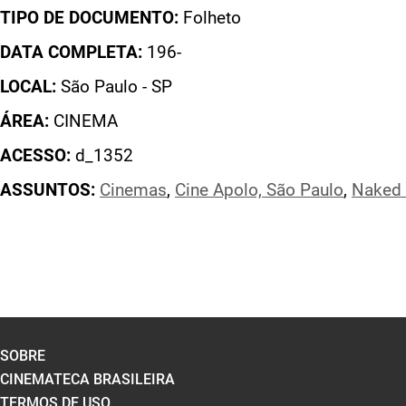
TIPO DE DOCUMENTO:
Folheto
DATA COMPLETA:
196-
LOCAL:
São Paulo - SP
ÁREA:
CINEMA
ACESSO:
d_1352
ASSUNTOS:
Cinemas
,
Cine Apolo, São Paulo
,
Naked 
SOBRE
CINEMATECA BRASILEIRA
TERMOS DE USO