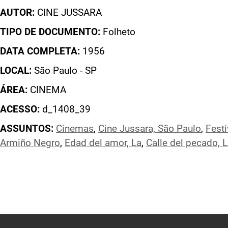
AUTOR:
CINE JUSSARA
TIPO DE DOCUMENTO:
Folheto
DATA COMPLETA:
1956
LOCAL:
São Paulo - SP
ÁREA:
CINEMA
ACESSO:
d_1408_39
ASSUNTOS:
Cinemas
,
Cine Jussara, São Paulo
,
Festi
Armiño Negro
,
Edad del amor, La
,
Calle del pecado, 