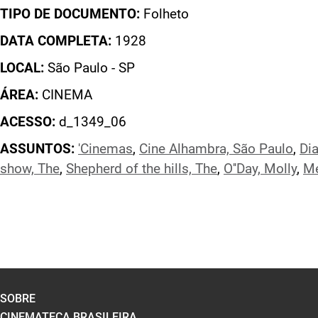
TIPO DE DOCUMENTO:
Folheto
DATA COMPLETA:
1928
LOCAL:
São Paulo - SP
ÁREA:
CINEMA
ACESSO:
d_1349_06
ASSUNTOS:
'Cinemas
,
Cine Alhambra, São Paulo
,
Di
show, The
,
Shepherd of the hills, The
,
O''Day, Molly
,
Me
SOBRE
CINEMATECA BRASILEIRA