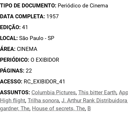
TIPO DE DOCUMENTO:
Periódico de Cinema
DATA COMPLETA:
1957
EDIÇÃO:
41
LOCAL:
São Paulo - SP
ÁREA:
CINEMA
PERIÓDICO:
O EXIBIDOR
PÁGINAS:
22
ACESSO:
RC_EXIBIDOR_41
ASSUNTOS:
Columbia Pictures
,
This bitter Earth
,
App
High flight
,
Trilha sonora
,
J. Arthur Rank Distribuidor
gardner, The
,
House of secrets, The
,
B