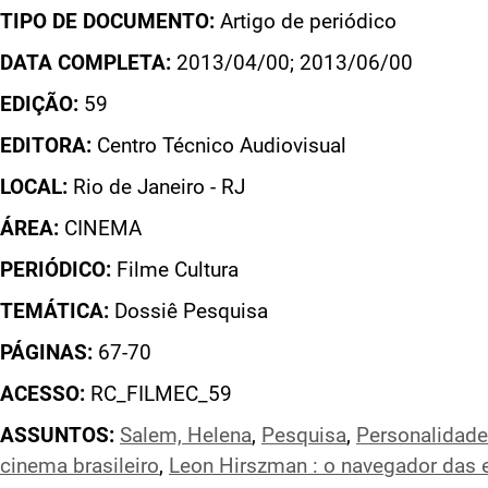
TIPO DE DOCUMENTO:
Artigo de periódico
DATA COMPLETA:
2013/04/00; 2013/06/00
EDIÇÃO:
59
EDITORA:
Centro Técnico Audiovisual
LOCAL:
Rio de Janeiro - RJ
ÁREA:
CINEMA
PERIÓDICO:
Filme Cultura
TEMÁTICA:
Dossiê Pesquisa
PÁGINAS:
67-70
ACESSO:
RC_FILMEC_59
ASSUNTOS:
Salem, Helena
,
Pesquisa
,
Personalidade
cinema brasileiro
,
Leon Hirszman : o navegador das e