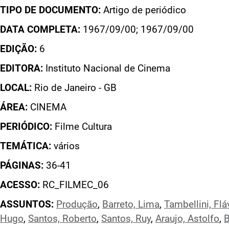
TIPO DE DOCUMENTO:
Artigo de periódico
DATA COMPLETA:
1967/09/00; 1967/09/00
EDIÇÃO:
6
EDITORA:
Instituto Nacional de Cinema
LOCAL:
Rio de Janeiro - GB
ÁREA:
CINEMA
PERIÓDICO:
Filme Cultura
TEMÁTICA:
vários
PÁGINAS:
36-41
ACESSO:
RC_FILMEC_06
ASSUNTOS:
Produção
,
Barreto, Lima
,
Tambellini, Flá
Hugo
,
Santos, Roberto
,
Santos, Ruy
,
Araujo, Astolfo
,
B