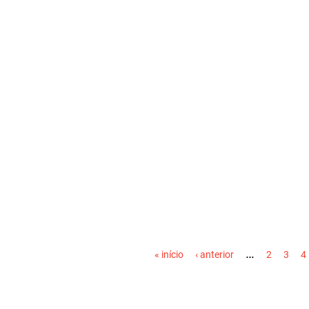
PÁGINAS
…
« início
‹ anterior
2
3
4