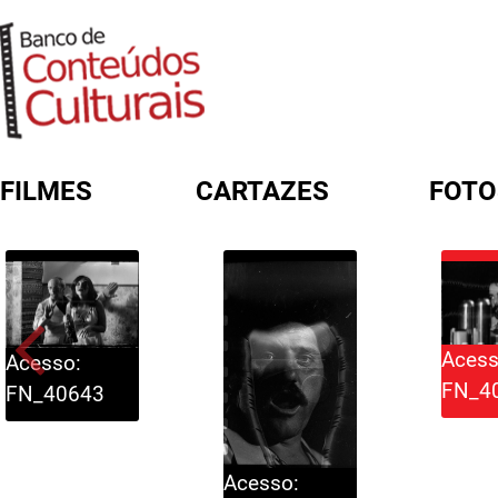
FILMES
CARTAZES
FOTO
FORMULÁRIO DE BUSCA
Acess
Acesso:
FN_4
FN_40643
Acesso: