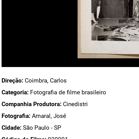
Acesso: FB_1263_103_056
Direção:
Coimbra, Carlos
Categoria:
Fotografia de filme brasileiro
Companhia Produtora:
Cinedistri
Fotografia:
Amaral, José
Cidade:
São Paulo - SP
Código do Filme:
020991