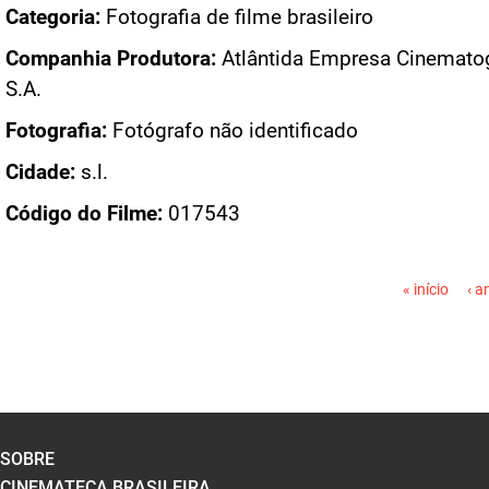
Categoria:
Fotografia de filme brasileiro
Companhia Produtora:
Atlântida Empresa Cinematog
S.A.
Fotografia:
Fotógrafo não identificado
Cidade:
s.l.
Código do Filme:
017543
PÁGINAS
« início
‹ a
SOBRE
CINEMATECA BRASILEIRA