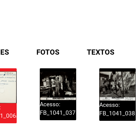
ES
FOTOS
TEXTOS
A
Acesso:
Acesso:
:
FB_1041_037
FB_1041_038
1_006a