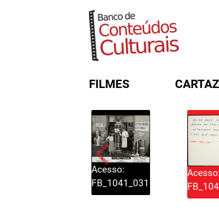
FILMES
CARTAZ
FORMULÁRIO DE BUSC
Acesso:
Acesso
FB_1041_031
FB_104