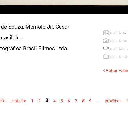
 de Souza; Mêmolo Jr., César
+ VEJA CA
brasileiro
+ VEJA FOT
ográfica Brasil Filmes Ltda.
+ VEJA FIL
+ VEJA FI
Voltar Pági
3
…
ício
‹ anterior
1
2
4
5
6
7
8
9
próximo ›
f