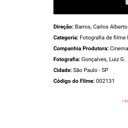
Acesso: FB_1041_006a
O, AMOR E PAPAGAIOS
Direção:
Barros, Carlos Alberto
MOR E PAPAGAIO
Categoria:
Fotografia de filme 
MOR E PAPAGAIOS
Companhia Produtora:
Cinemat
DO FILME
Fotografia:
Gonçalves, Luiz G.
Cidade:
São Paulo - SP
Código do Filme:
002131
PÁGINAS
« in