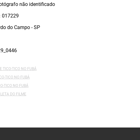
otógrafo não identificado
:
017229
rdo do Campo - SP
29_0446
E TICO-TICO NO FUBÁ
ICO-TICO NO FUBÁ
CO-TICO NO FUBÁ
LETA DO FILME