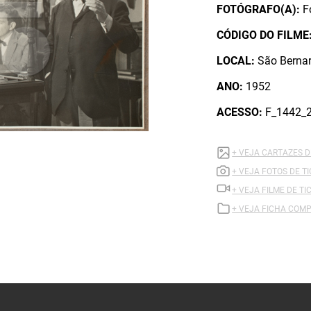
FOTÓGRAFO(A):
F
CÓDIGO DO FILME
LOCAL:
São Berna
ANO:
1952
ACESSO:
F_1442_
+ VEJA CARTAZES D
+ VEJA FOTOS DE T
+ VEJA FILME DE TI
+ VEJA FICHA COMP