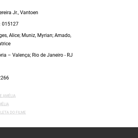
ereira Jr., Vantoen
:
015127
ges, Alice; Muniz, Myrian; Amado,
trice
ria – Valença; Rio de Janeiro - RJ
2266
E AMÉLIA
MÉLIA
LETA DO FILME