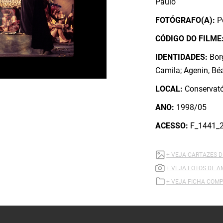
Paulo
FOTÓGRAFO(A):
P
CÓDIGO DO FILME
IDENTIDADES:
Bor
Camila; Agenin, Béa
LOCAL:
Conservató
ANO:
1998/05
ACESSO:
F_1441_
+ VEJA CARTAZES D
+ VEJA FOTOS DE A
+ VEJA FICHA COMP