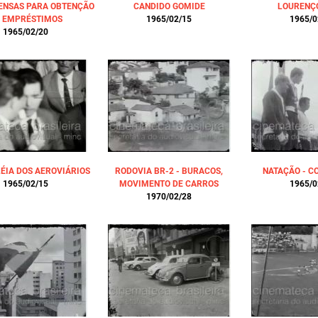
TENSAS PARA OBTENÇÃO
CANDIDO GOMIDE
LOURENÇO
 EMPRÉSTIMOS
1965/02/15
1965/0
1965/02/20
ÉIA DOS AEROVIÁRIOS
RODOVIA BR-2 - BURACOS,
NATAÇÃO - C
1965/02/15
MOVIMENTO DE CARROS
1965/0
1970/02/28