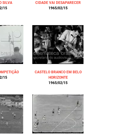
 SILVA
CIDADE VAI DESAPARECER
2/15
1965/02/15
OMPETIÇÃO
CASTELO BRANCO EM BELO
2/15
HORIZONTE
1965/02/15