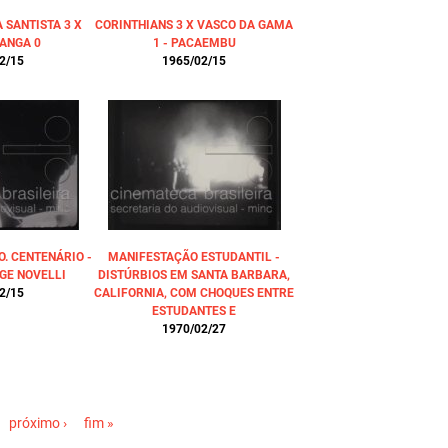
SANTISTA 3 X
CORINTHIANS 3 X VASCO DA GAMA
ANGA 0
1 - PACAEMBU
2/15
1965/02/15
. CENTENÁRIO -
MANIFESTAÇÃO ESTUDANTIL -
GE NOVELLI
DISTÚRBIOS EM SANTA BARBARA,
2/15
CALIFORNIA, COM CHOQUES ENTRE
ESTUDANTES E
1970/02/27
próximo ›
fim »