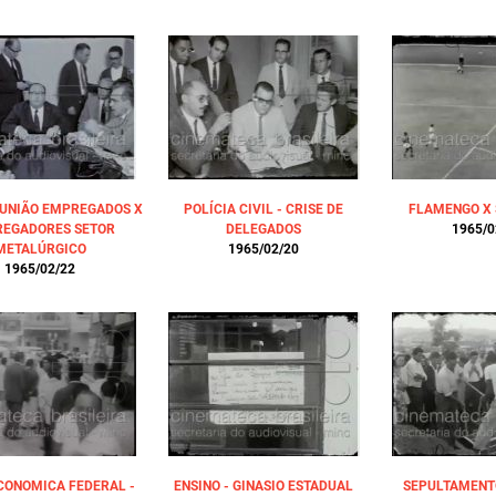
 REUNIÃO EMPREGADOS X
POLÍCIA CIVIL - CRISE DE
FLAMENGO X 
EGADORES SETOR
DELEGADOS
1965/0
METALÚRGICO
1965/02/20
1965/02/22
CONOMICA FEDERAL -
ENSINO - GINASIO ESTADUAL
SEPULTAMENTO