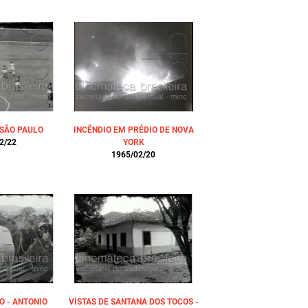
SÃO PAULO
INCÊNDIO EM PRÉDIO DE NOVA
2/22
YORK
1965/02/20
 - ANTONIO
VISTAS DE SANTANA DOS TOCOS -