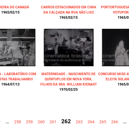
DEIRA DO CANADÁ
CARROS ESTACIONADOS EM CIMA
PORTORTUGUESA 
1965/02/15
DA CALÇADA NA RUA SÃO LUIZ
VOTUPOR
1965/02/15
1965/0
A - LABORATÓRIO COM
MATERNIDADE - NASCIMENTO DE
CONCURSO MISS 4O
ISTAS TRABALHANDO
QUÍNTUPLOS EM NOVA YORK,
ELEITA SOLAN
1964/07/13
FILHOS DA SRA. WILLIAM KIENAST
1965/0
1970/02/25
…
262
…
r
258
259
260
261
263
264
265
266