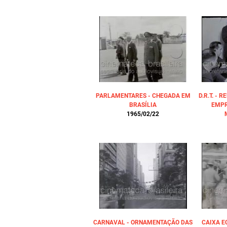
PARLAMENTARES - CHEGADA EM
D.R.T. -
BRASÍLIA
EMPR
1965/02/22
CARNAVAL - ORNAMENTAÇÃO DAS
CAIXA E