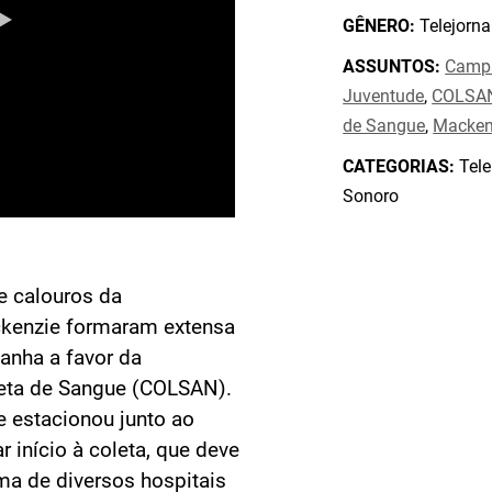
GÊNERO:
Telejorna
ASSUNTOS:
Camp
Juventude
,
COLSAN 
de Sangue
,
Macken
CATEGORIAS:
Tele
Sonoro
e calouros da
ckenzie formaram extensa
anha a favor da
leta de Sangue (COLSAN).
 estacionou junto ao
r início à coleta, que deve
ma de diversos hospitais