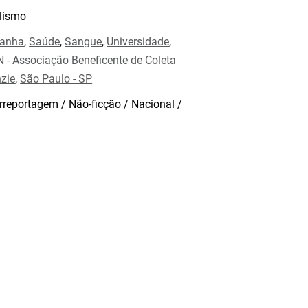
lismo
anha
,
Saúde
,
Sangue
,
Universidade
,
- Associação Beneficente de Coleta
zie
,
São Paulo - SP
rreportagem / Não-ficção / Nacional /