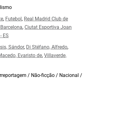
lismo
te
,
Futebol
,
Real Madrid Club de
 Barcelona
,
Ciutat Esportiva Joan
- ES
sis, Sándor
,
Di Stéfano, Alfredo
,
Macedo, Evaristo de
,
Villaverde,
rreportagem / Não-ficção / Nacional /