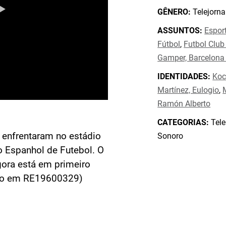
GÊNERO:
Telejorna
ASSUNTOS:
Espor
Fútbol
,
Futbol Club
Gamper, Barcelona 
IDENTIDADES:
Koc
Martínez, Eulogio
,
Ramón Alberto
CATEGORIAS:
Tele
 enfrentaram no estádio
Sonoro
Espanhol de Futebol. O
gora está em primeiro
ado em RE19600329)