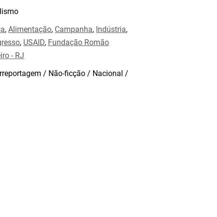
lismo
ca
,
Alimentação
,
Campanha
,
Indústria
,
gresso
,
USAID
,
Fundação Romão
iro - RJ
rreportagem / Não-ficção / Nacional /