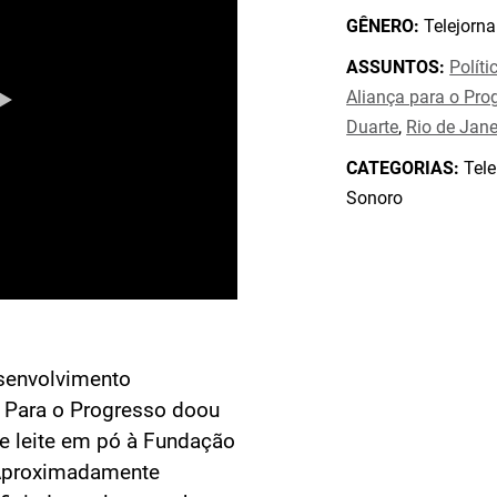
GÊNERO:
Telejorna
ASSUNTOS:
Políti
Aliança para o Pro
Duarte
,
Rio de Jane
CATEGORIAS:
Tele
Sonoro
senvolvimento
ça Para o Progresso doou
 leite em pó à Fundação
 Aproximadamente