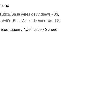
lismo
áutica
,
Base Aérea de Andrews - US
,
e
,
Avião
,
Base Aérea de Andrews - US
rreportagem / Não-ficção / Sonoro