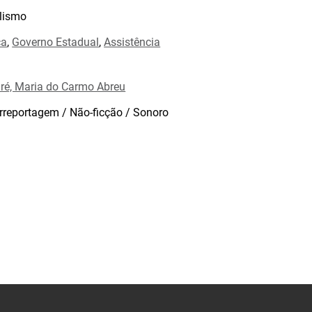
lismo
ca
,
Governo Estadual
,
Assistência
ré, Maria do Carmo Abreu
rreportagem / Não-ficção / Sonoro