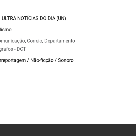
:
ULTRA NOTÍCIAS DO DIA (UN)
lismo
omunicação
,
Correio
,
Departamento
égrafos - DCT
rreportagem / Não-ficção / Sonoro