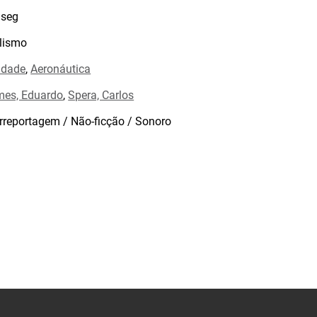
seg
lismo
idade
,
Aeronáutica
es, Eduardo
,
Spera, Carlos
rreportagem / Não-ficção / Sonoro