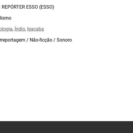
:
REPÓRTER ESSO (ESSO)
lismo
ologia
,
Índio
,
Igaçaba
rreportagem / Não-ficção / Sonoro