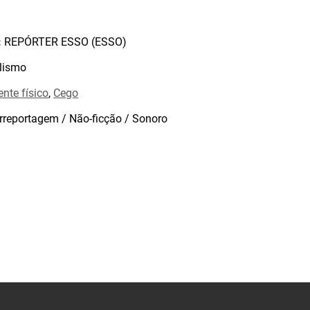
:
REPÓRTER ESSO (ESSO)
lismo
ente físico
,
Cego
rreportagem / Não-ficção / Sonoro