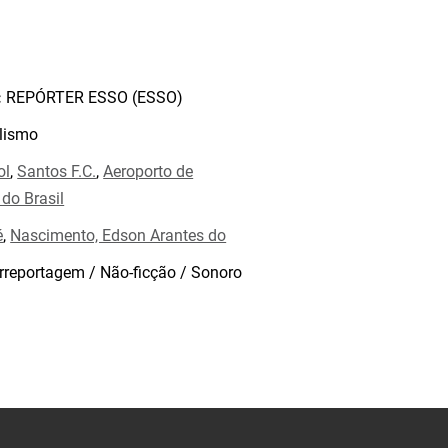
:
REPÓRTER ESSO (ESSO)
lismo
ol
,
Santos F.C.
,
Aeroporto de
 do Brasil
é
,
Nascimento, Edson Arantes do
rreportagem / Não-ficção / Sonoro