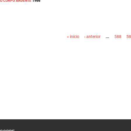
O CORPO ARDENTE
1966
PÁGINAS
…
« início
‹ anterior
588
58