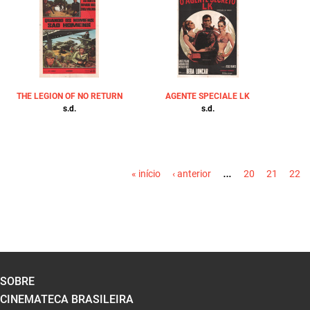
THE LEGION OF NO RETURN
AGENTE SPECIALE LK
s.d.
s.d.
PÁGINAS
…
« início
‹ anterior
20
21
22
SOBRE
CINEMATECA BRASILEIRA