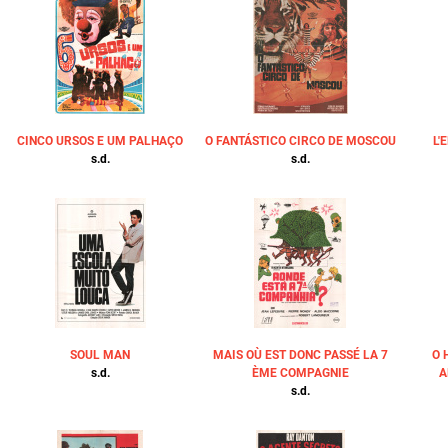
CINCO URSOS E UM PALHAÇO
O FANTÁSTICO CIRCO DE MOSCOU
L'
s.d.
s.d.
SOUL MAN
MAIS OÙ EST DONC PASSÉ LA 7
O 
s.d.
ÈME COMPAGNIE
A
s.d.