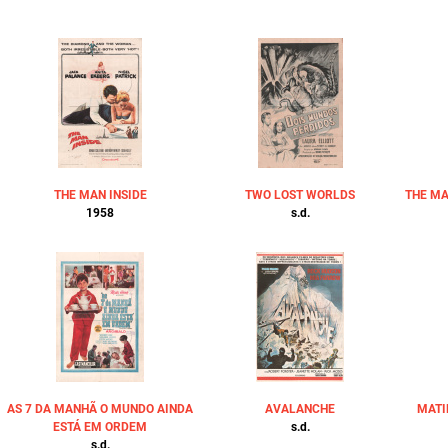
THE MAN INSIDE
TWO LOST WORLDS
THE MA
1958
s.d.
AS 7 DA MANHÃ O MUNDO AINDA
AVALANCHE
MATI
ESTÁ EM ORDEM
s.d.
s.d.