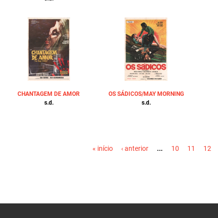
CHANTAGEM DE AMOR
OS SÁDICOS/MAY MORNING
s.d.
s.d.
PÁGINAS
…
« início
‹ anterior
10
11
12