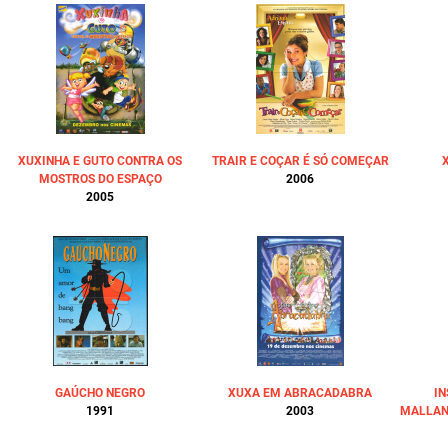
XUXINHA E GUTO CONTRA OS
TRAIR E COÇAR É SÓ COMEÇAR
MOSTROS DO ESPAÇO
2006
2005
GAÚCHO NEGRO
XUXA EM ABRACADABRA
IN
1991
2003
MALLAN