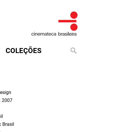
COLEÇÕES
esign
:
2007
il
o:
Brasil