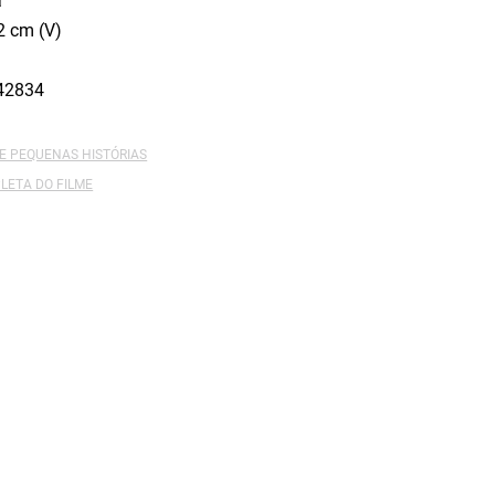
a
2 cm (V)
42834
E PEQUENAS HISTÓRIAS
LETA DO FILME