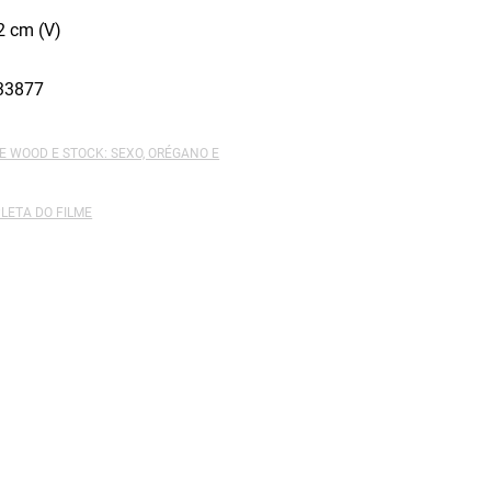
2 cm (V)
33877
E WOOD E STOCK: SEXO, ORÉGANO E
LETA DO FILME