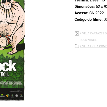
Técnica:
Desenho
Dimensões:
62 x 9
Acesso:
CN 2022
Código do filme:
0
+ VEJA CARTAZES D
ROCK'N'ROLL
+ VEJA FICHA COMP