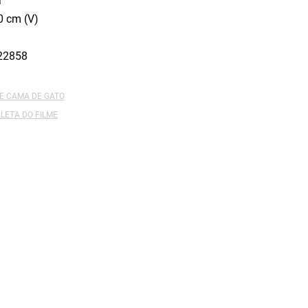
a
0 cm (V)
22858
DE CAMA DE GATO
LETA DO FILME