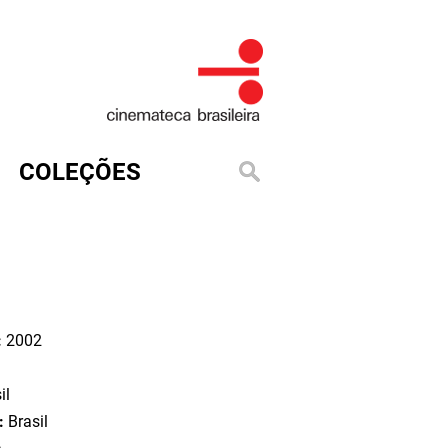
COLEÇÕES
:
2002
il
o:
Brasil