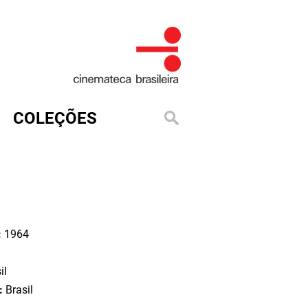
COLEÇÕES
:
1964
il
o:
Brasil