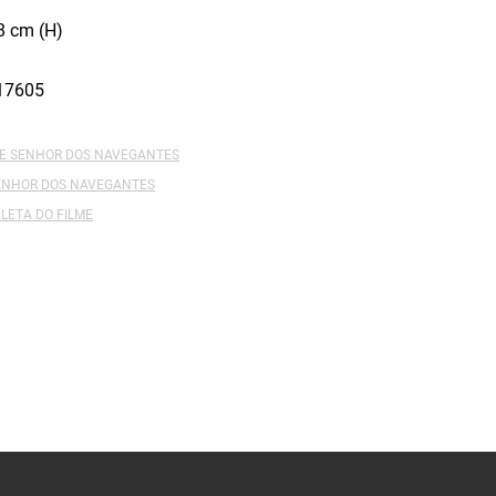
8 cm (H)
17605
DE SENHOR DOS NAVEGANTES
SENHOR DOS NAVEGANTES
LETA DO FILME