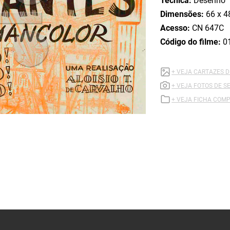
Técnica:
Desenho
Dimensões:
66 x 4
Acesso:
CN 647C
Código do filme:
0
+ VEJA CARTAZES 
+ VEJA FOTOS DE 
+ VEJA FICHA COMP